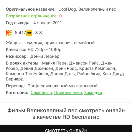
Оригинальное название:
Cool Dog, Великолепный пес
Возрастное ограничение:
0
Год выхода:
4 января 2011
5.417
3.8
Жанры:
комедия, приключения, семейный
Качество:
HD 720p - 1080p
Режиссер:
Дэнни Лернер
В ролях актеры:
Майкл Паре, Джексон Пэйс, Джен
Кобер, Дэвид Дженсен, Дэйн Родс, Криста Кэмпбелл,
Кэмерон Тен Нейпел, Дэвид Даль, Райан Акин, Кент Джуд
Бернард
Перевод:
Профессиональный многоголосый
Категории:
Семейные
,
Приключения
,
Комедии
Фильм Великолепный пес смотреть онлайн
в качестве HD бесплатно
СМОТРЕТЬ ОНЛАЙН