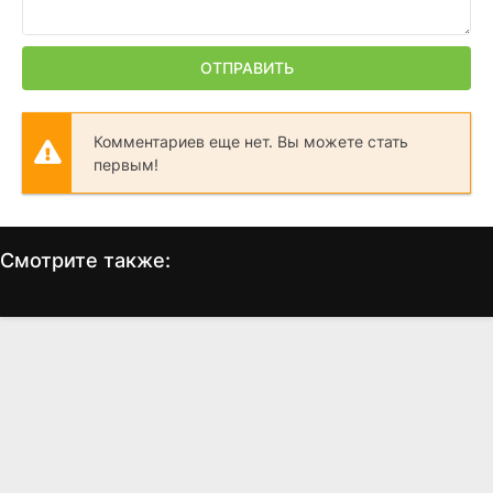
ОТПРАВИТЬ
Комментариев еще нет. Вы можете стать
первым!
Смотрите также:
Призраки бывших
Геракл: Начало легенды
Д
подружек
(2014)
(2009)
4.2
4.2
6.3
5.8