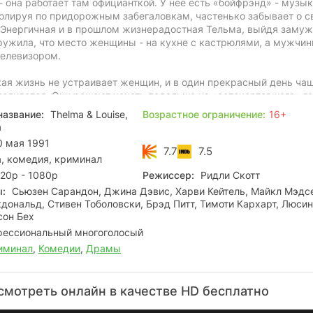
 она работает там официанткой. У неё есть «бойфрэнд» - музык
ролируя по придорожным забегаловкам, частенько забывает о с
 Энергичная и в прошлом жизнерадостная Тельма, выйдя замуж
ружила, что место женщины - на кухне с кастрюлями, а мужчин
телевизором.
кая жизнь не устраивает женщин, и в один прекрасный день чаш
полняется. Они решают уехать подальше из «осточертевшего» г
навистных мужчин. К сожалению, по дороге им приходится совер
название:
Thelma & Louise,
Возрастное ограничение:
16+
ий, в том числе и убийство. Их объявляют в розыск по всей Ам
а
стаётся только одно - любыми способами успеть добраться до
 мая 1991
7.7
7.5
, комедия, криминал
20p - 1080p
Режиссер:
Ридли Скотт
ы:
Сьюзен Сарандон, Джина Дэвис, Харви Кейтель, Майкл Мэдс
дональд, Стивен Тоболовски, Брэд Питт, Тимоти Кархарт, Люси
сон Бех
ессиональный многоголосый
иминал
,
Комедии
,
Драмы
смотреть онлайн в качестве HD бесплатно