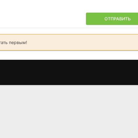
ОТПРАВИТЬ
тать первым!
Бен 10:
Бешеные псы
Три дня на 
Инопланетное
(1991)
(2010)
нашествие
8.1
8.3
7.7
(2009)
4.7
4.6