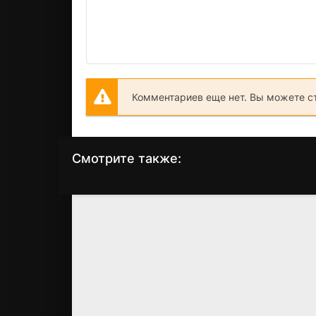
Комментариев еще нет. Вы можете с
Смотрите также:
До встречи с тобой
Наш день придет
(2016)
(2010)
7.2
7.4
6.5
6.2