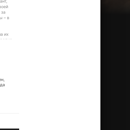
ант,
воей
 за
ы – в
а их
ородка
шить
ерике,
ен,
нда