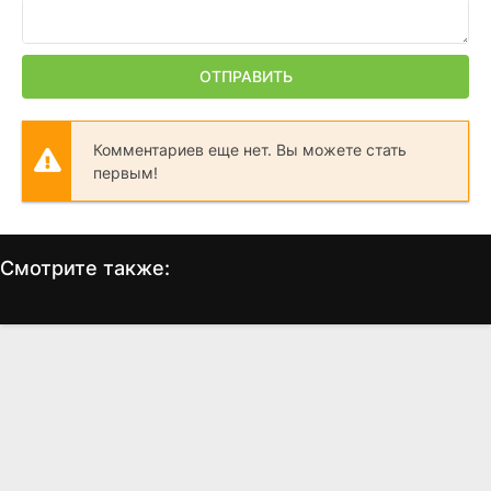
ОТПРАВИТЬ
Комментариев еще нет. Вы можете стать
первым!
Смотрите также:
Питер Пэн: Возвращение
Человек дождя
в Нетландию
(1988)
(2002)
8.2
8.0
6.7
5.8