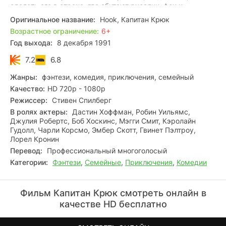
одолеть его в стране, где обитают русалки, феи и
однорукие пираты, ему вновь нужно научиться летать.
Оригинальное название:
Hook, Капитан Крюк
Возрастное ограничение:
6+
Год выхода:
8 декабря 1991
7.2
6.8
Жанры:
фэнтези, комедия, приключения, семейный
Качество:
HD 720p - 1080p
Режиссер:
Стивен Спилберг
В ролях актеры:
Дастин Хоффман, Робин Уильямс,
Джулия Робертс, Боб Хоскинс, Мэгги Смит, Кэролайн
Гудолл, Чарли Корсмо, Эмбер Скотт, Гвинет Пэлтроу,
Лорел Кронин
Перевод:
Профессиональный многоголосый
Категории:
Фэнтези
,
Семейные
,
Приключения
,
Комедии
Фильм Капитан Крюк смотреть онлайн в
качестве HD бесплатно