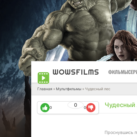
WOWS
FILMS
ФИЛЬМЫ
СЕР
Главная
»
Мультфильмы
» Чудесный лес
Чудесный 
0
0
0
Проснувшись п