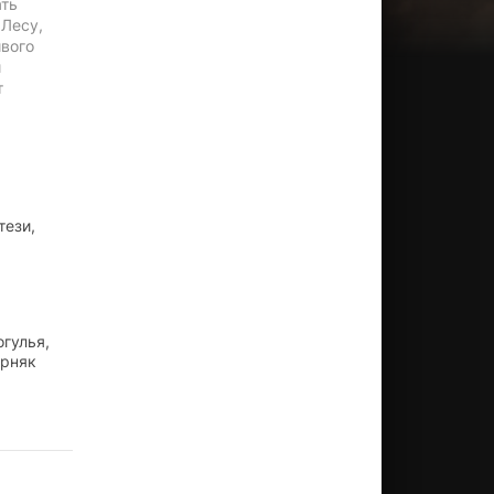
ать
 Лесу,
ивого
и
т
о
тези,
гулья,
ерняк