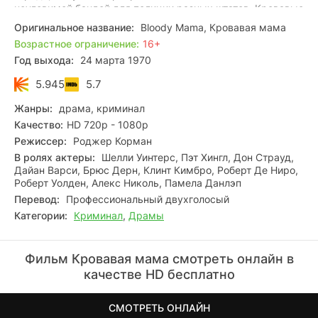
неуловимой бандой для полиции разных штатов. Кровавые
преступления оставляют след по всей Америке, но в
Оригинальное название:
Bloody Mama, Кровавая мама
конце концов их злодеяния доходят до конца, и полиция
Возрастное ограничение:
16+
выходит на след этой кровавой семьи…
Год выхода:
24 марта 1970
5.945
5.7
Жанры:
драма, криминал
Качество:
HD 720p - 1080p
Режиссер:
Роджер Корман
В ролях актеры:
Шелли Уинтерс, Пэт Хингл, Дон Страуд,
Дайан Варси, Брюс Дерн, Клинт Кимбро, Роберт Де Ниро,
Роберт Уолден, Алекс Николь, Памела Данлэп
Перевод:
Профессиональный двухголосый
Категории:
Криминал
,
Драмы
Фильм Кровавая мама смотреть онлайн в
качестве HD бесплатно
СМОТРЕТЬ ОНЛАЙН