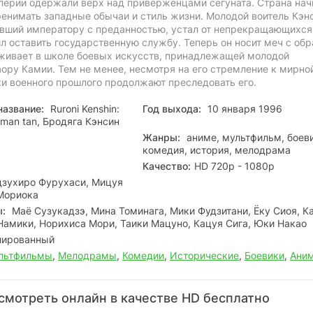
перии одержали верх над приверженцами сёгуната. Страна нач
ренимать западные обычаи и стиль жизни. Молодой воитель Кэн
вший императору с преданностью, устал от непрекращающихся
л оставить государственную службу. Теперь он носит меч с обр
оживает в школе боевых искусств, принадлежащей молодой
ору Камии. Тем не менее, несмотря на его стремление к мирно
ки военного прошлого продолжают преследовать его.
название:
Ruroni Kenshin:
Год выхода:
10 января 1996
roman tan, Бродяга Кэнсин
Жанры:
аниме, мультфильм, боеви
комедия, история, мелодрама
Качество:
HD 720p - 1080p
зухиро Фурухаси, Мицуя
Мориока
ы:
Маё Сузукадзэ, Мина Томинага, Мики Фудзитани, Ёку Сиоя, К
Намики, Норихиса Мори, Таики Мацуно, Кацуя Сига, Юки Накао
ированный
льтфильмы
,
Мелодрамы
,
Комедии
,
Исторические
,
Боевики
,
Ани
смотреть онлайн в качестве HD бесплатно