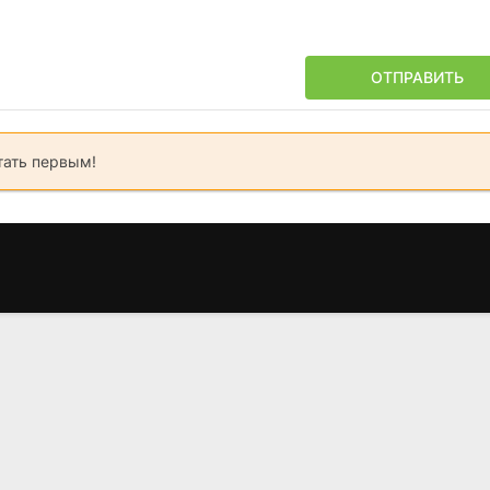
ОТПРАВИТЬ
тать первым!
Дракула
Моя геройская
Детектив К
академия
(1992)
(1996)
(2016)
7.8
7.4
7.2
7.6
8.4