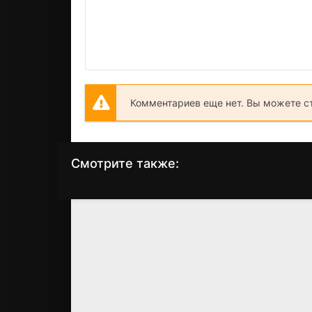
Комментариев еще нет. Вы можете с
Смотрите также:
Бродяга Кэнсин:
Охотник х Охотник
Великий киотский
(1999)
пожар
8.3
8.6
(2014)
7.2
7.6