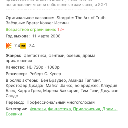
ассигнованиям свои собственные замыслы, и SG-1
оказываются в далекой галактике между двумя
мощными противниками…
Оригинальное название:
Stargate: The Ark of Truth,
Звёздные Врата: Ковчег Истины
Возрастное ограничение:
12+
Год выхода:
11 марта 2008
7.4
7.4
Жанры:
фантастика, фэнтези, боевик, драма,
приключения
Качество:
HD 720p - 1080p
Режиссер:
Роберт С. Купер
В ролях актеры:
Бен Браудер, Аманда Таппинг,
Кристофер Джадж, Майкл Шэнкс, Бо Бриджес, Клаудия
Блэк, Карри Грэм, Морена Баккарин, Тим Гини, Джулиан
Сэндс
Перевод:
Профессиональный многоголосый
Категории:
Фэнтези
,
Фантастика
,
Приключения
,
Драмы
,
Боевики