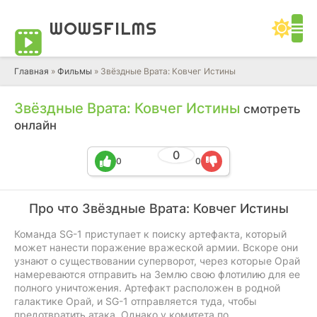
WOWS
FILMS
Главная
»
Фильмы
» Звёздные Врата: Ковчег Истины
Звёздные Врата: Ковчег Истины
смотреть
онлайн
0
0
0
Про что Звёздные Врата: Ковчег Истины
Команда SG-1 приступает к поиску артефакта, который
может нанести поражение вражеской армии. Вскоре они
узнают о существовании суперворот, через которые Орай
намереваются отправить на Землю свою флотилию для ее
полного уничтожения. Артефакт расположен в родной
галактике Орай, и SG-1 отправляется туда, чтобы
предотвратить атака. Однако у комитета по