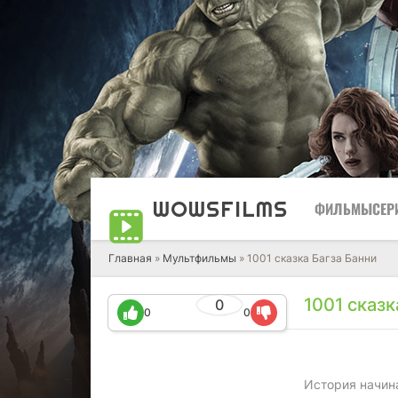
WOWS
FILMS
ФИЛЬМЫ
СЕР
Главная
»
Мультфильмы
» 1001 сказка Багза Банни
1001 сказк
0
0
0
История начин