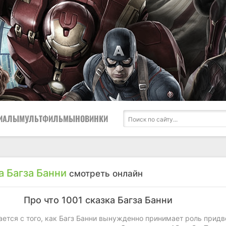
ИАЛЫ
МУЛЬТФИЛЬМЫ
НОВИНКИ
а Багза Банни
смотреть онлайн
Про что 1001 сказка Багза Банни
ается с того, как Багз Банни вынужденно принимает роль придв