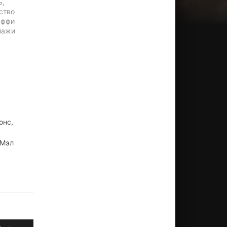
ь,
ство
аффи
нажи
онс,
 Мэл