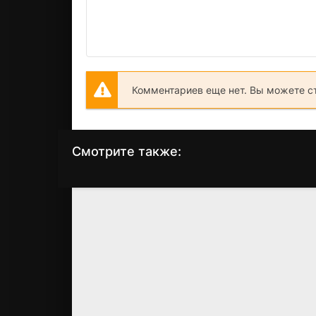
Комментариев еще нет. Вы можете с
Смотрите также:
Багз и Даффи:
Луни Тюнз. Ну, с
Мультфильмы
Рождеством!
военного времени
(2006)
(1989)
6
6.5
8.1