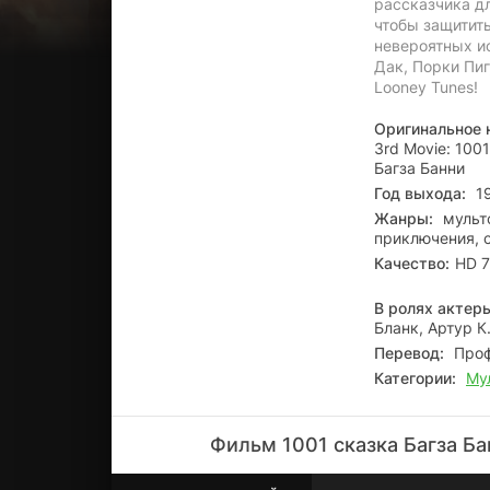
рассказчика дл
чтобы защитить
невероятных и
Дак, Порки Пи
Looney Tunes!
Оригинальное 
3rd Movie: 1001
Багза Банни
Год выхода:
19
Жанры:
мульт
приключения, 
Качество:
HD 7
В ролях актер
Бланк, Артур К
Перевод:
Проф
Категории:
Му
Фильм 1001 сказка Багза Б