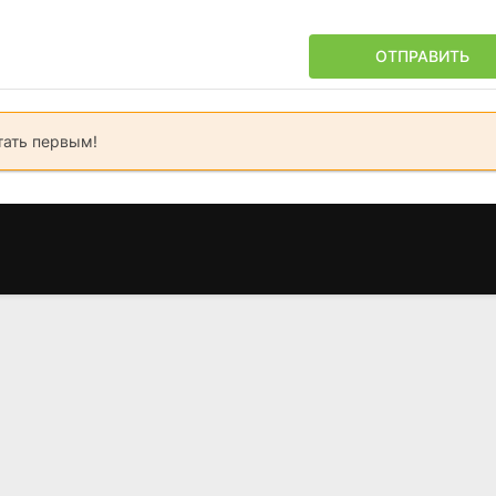
ОТПРАВИТЬ
тать первым!
Безумный,
Даффи Дак:
Кругосв
безумный,
Фантастический
путешестви
безумный кролик
остров
(2000
Банни
(1983)
(1981)
6.7
7.0
7.0
7.2