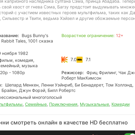
я капризного наследника султана Сэма, принца Абадаба. Тепер
 свой хвост от гнева Сэма, Багзу предстоит выдумывать множе
сторий с участием известных героев мультфильма, таких как Д
г, Сильвестр и Твити, ведьма Хэйзел и другие обожаемые персо
название:
Bugs Bunny's
Возрастное ограничение:
12+
 Rabbit Tales, 1001 сказка
 ноября 1982
7.0
7.1
фильм, комедия,
семейный, музыка
20p - 1080p
Режиссер:
Фриц Фрилинг, Чак Дж
Роберт МакКимсон
ы:
Шепард Менкен, Ленни Уэйнриб, Би Бенадерет, Том Холлэнд,
. Брайан, Джун Форэй, Билл Робертс
ессиональный многоголосый
льтфильмы
,
Семейные
,
Приключения
,
Музыкальные
,
Комедии
анни смотреть онлайн в качестве HD бесплатно