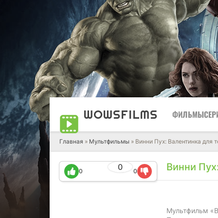
WOWS
FILMS
ФИЛЬМЫ
СЕР
Главная
»
Мультфильмы
» Винни Пух: Валентинка для 
Винни Пух
0
0
0
Мультфильм «В