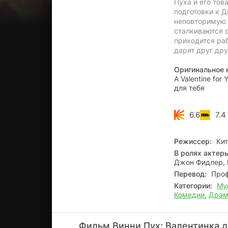
Пуха и его то
подготовки к Д
неповторимую 
сталкиваются с
приходится раб
дарят друг дру
Оригинальное 
A Valentine for
для тебя
6.6
7.4
Режиссер:
Кит
В ролях актер
Джон Фидлер, 
Перевод:
Проф
Категории:
Му
Комедии
,
Дра
Фильм Винни Пух: Валентинка д