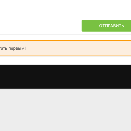
ОТПРАВИТЬ
тать первым!
Винни Пух и
Винни Пух и Тигра
Большой фи
Медовое дерево
тоже
поросе
(1966)
(1974)
(2003
7.7
8.0
7.3
7.9
6.8