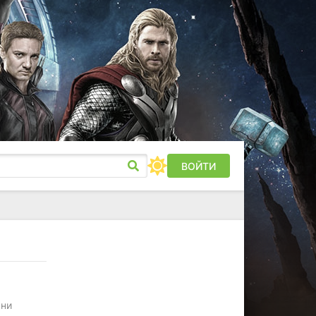
ВОЙТИ
нни