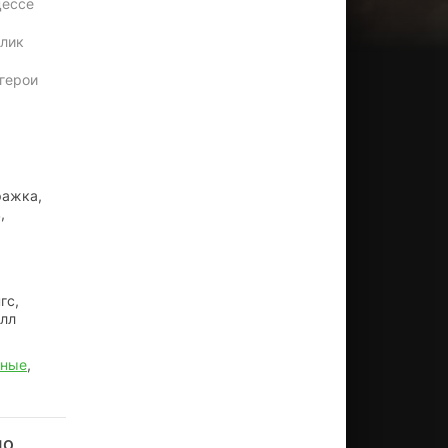
цессе
олик
 герои
ражка,
,
гс,
елл
жные
,
но