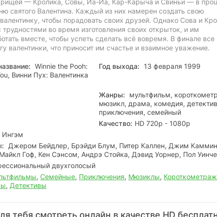
варищей — Кролика, Совы, Иа-Иа, Кар-Карыча и Свиньи — в про
ню святого Валентина. Каждый из них намерен создать свою
валентинку, чтобы порадовать своих друзей. Однако Сова и Кр
 трудностями во время изготовления своих открыток, и им
отать вместе, чтобы успеть сделать всё вовремя. В финале все
гу валентинки, что приносит им счастье и взаимное уважение.
название:
Winnie the Pooh:
Год выхода:
13 февраля 1999
 You, Винни Пух: Валентинка
Жанры:
мультфильм, короткомет
мюзикл, драма, комедия, детектив
приключения, семейный
Качество:
HD 720p - 1080p
 Ингэм
ы:
Джером Бейдлер, Брэйди Блум, Питер Каллен, Джим Каммин
Майкл Гоф, Кен Сэнсом, Андрэ Стойка, Дэвид Уорнер, Пол Уинч
ессиональный двухголосый
льтфильмы
,
Семейные
,
Приключения
,
Мюзиклы
,
Короткометра
мы
,
Детективы
ля тебя смотреть онлайн в качестве HD бесплат