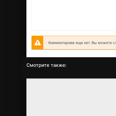
Комментариев еще нет. Вы можете с
Смотрите также:
Великое
Винни Пух и День
путешествие Пуха:
благодарения
В поисках
(1998)
Кристофера Робина
6.7
7.1
(1997)
7.1
7.1