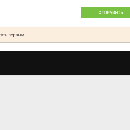
ОТПРАВИТЬ
тать первым!
Один дома 2:
Что могло быть
Париж: 
Затерянный в Нью-
хуже?
мёртв
Йорке
(2001)
(2014
(1992)
6.7
5.5
6.0
8.0
6.8