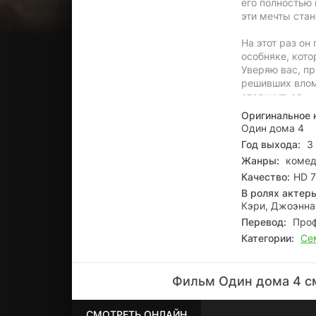
его полностью 
эти мечты ста
На этот раз он
особняке, кот
Уверяю вас, п
решивших вломи
столкнуться…
Оригинальное 
Один дома 4
Год выхода:
3 
Жанры:
комед
Качество:
HD 7
В ролях актер
Кэри, Джоэнна 
Перевод:
Проф
Категории:
Се
Фильм Один дома 4 см
СМОТРЕТЬ ОНЛАЙН