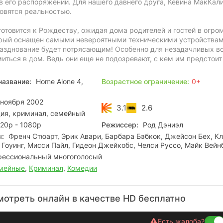
в его распоряжении. Для нашего давнего друга, Кевина МакКал
новятся реальностью.
 готовится к Рождеству, ожидая дома родителей и гостей в огр
орый оснащен самыми невероятными техническими устройствам
разднование будет потрясающим! Особенно для незадачливых в
ться в дом. Ведь они еще не подозревают, с кем им предстоит
название:
Home Alone 4,
Возрастное ограничение:
0+
ноября 2002
3.1
2.6
ия, криминал, семейный
20p - 1080p
Режиссер:
Род Дэниэл
ы:
Френч Стюарт, Эрик Авари, Барбара Бэбкок, Джейсон Бех, К
Гоуинг, Мисси Пайл, Гидеон Джейкобс, Челси Руссо, Майк Вейн
ессиональный многоголосый
мейные
,
Криминал
,
Комедии
отреть онлайн в качестве HD бесплатно
Есть жалоба?