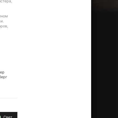
истера,
омном
и.
оров,
лер
берг
Свет