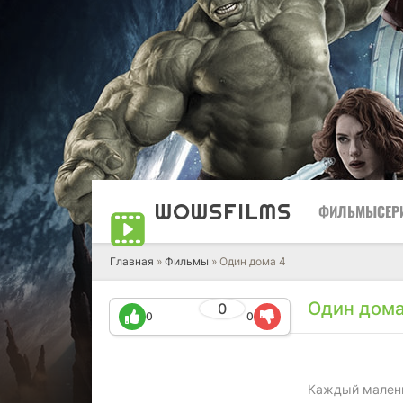
WOWS
FILMS
ФИЛЬМЫ
СЕР
Главная
»
Фильмы
» Один дома 4
Один дома
0
0
0
Каждый малень