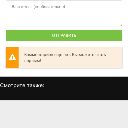
ОТПРАВИТЬ
Комментариев еще нет. Вы можете стать
первым!
Смотрите также:
Не для слабонервных
Предчувствие
С
(2024)
(2007)
4.8
4.6
7.4
5.9