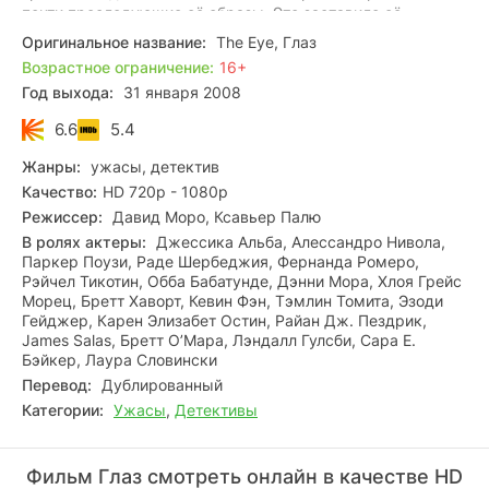
почти преследующие её образы. Это заставило её
задуматься о том, что могло произойти с донором, чей
Оригинальное название:
The Eye, Глаз
глаз теперь помогал ей видеть.
Возрастное ограничение:
16+
Год выхода:
31 января 2008
Раскрывая тайны прошлого нового "я", Сидни начала
собственное расследование и отправилась на поиски
6.6
5.4
ответов. Что скрывает от неё мир, который она увидела в
зеркале? Кто был тем человеком, чьим глазом она теперь
Жанры:
ужасы, детектив
видит?
Качество:
HD 720p - 1080p
Режиссер:
Давид Моро, Ксавьер Палю
В ролях актеры:
Джессика Альба, Алессандро Нивола,
Паркер Поузи, Раде Шербеджия, Фернанда Ромеро,
Рэйчел Тикотин, Обба Бабатунде, Дэнни Мора, Хлоя Грейс
Морец, Бретт Хаворт, Кевин Фэн, Тэмлин Томита, Эзоди
Гейджер, Карен Элизабет Остин, Райан Дж. Пездрик,
James Salas, Бретт О’Мара, Лэндалл Гулсби, Сара Е.
Бэйкер, Лаура Словински
Перевод:
Дублированный
Категории:
Ужасы
,
Детективы
Фильм Глаз смотреть онлайн в качестве HD