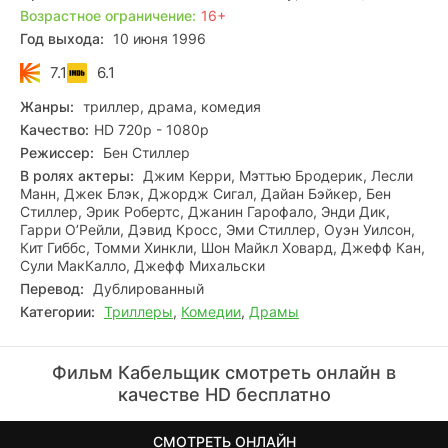
Возрастное ограничение:
16+
Год выхода:
10 июня 1996
7.1
6.1
Жанры:
триллер, драма, комедия
Качество:
HD 720p - 1080p
Режиссер:
Бен Стиллер
В ролях актеры:
Джим Керри, Мэттью Бродерик, Лесли
Манн, Джек Блэк, Джордж Сигал, Дайан Бэйкер, Бен
Стиллер, Эрик Робертс, Джанин Гарофало, Энди Дик,
Гарри О’Рейли, Дэвид Кросс, Эми Стиллер, Оуэн Уилсон,
Кит Гиббс, Томми Хинкли, Шон Майкл Ховард, Джефф Кан,
Сули МакКалло, Джефф Михальски
Перевод:
Дублированный
Категории:
Триллеры
,
Комедии
,
Драмы
Фильм Кабельщик смотреть онлайн в
качестве HD бесплатно
СМОТРЕТЬ ОНЛАЙН