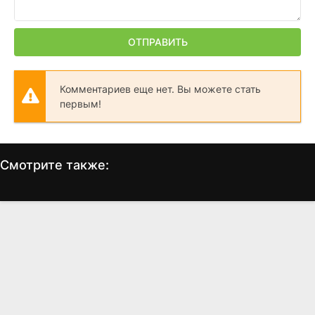
ОТПРАВИТЬ
Комментариев еще нет. Вы можете стать
первым!
Смотрите также:
Немножко беременна
Вальс с Баширом
А
(2007)
(2008)
6.2
6.9
7.6
8.0