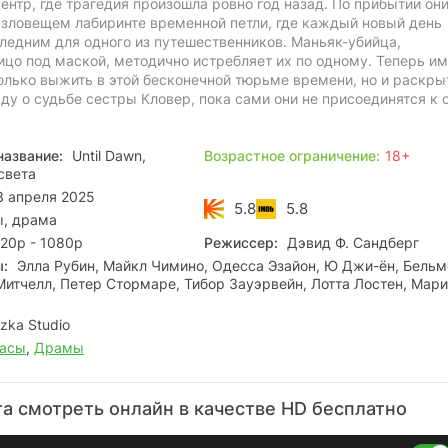
нтр, где трагедия произошла ровно год назад. По прибытии он
 зловещем лабиринте временной петли, где каждый новый день
ледним для одного из путешественников. Маньяк-убийца,
цо под маской, методично истребляет их по одному. Теперь им
олько выжить в этой бесконечной тюрьме времени, но и раскры
у о судьбе сестры Кловер, пока сами они не присоединятся к 
название:
Until Dawn,
Возрастное ограничение:
18+
света
 апреля 2025
5.8
5.8
, драма
20p - 1080p
Режиссер:
Дэвид Ф. Сандберг
ы:
Элла Рубин, Майкл Чимино, Одесса Эзайон, Ю Джи-ён, Бельм
Митчелл, Петер Стормаре, Тибор Зауэрвейн, Лотта Лостен, Мар
zka Studio
асы
,
Драмы
а смотреть онлайн в качестве HD бесплатно