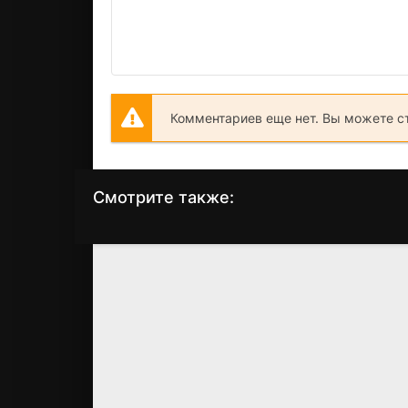
Комментариев еще нет. Вы можете с
Смотрите также:
День курка
Судная ночь
(2020)
(2013)
7.1
6.8
6.0
5.7