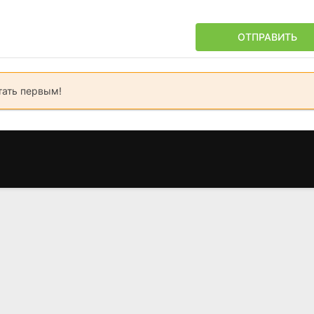
ОТПРАВИТЬ
тать первым!
Радостный шум
Тюрьма ОZ
Mamma Mia!
(2012)
(1997)
(2018)
6.2
5.8
7.9
8.7
6.9