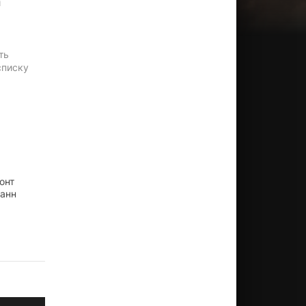
и
ть
списку
онт
ианн