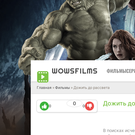
WOWS
FILMS
ФИЛЬМЫ
СЕР
Главная
»
Фильмы
» Дожить до рассвета
Дожить до
0
0
0
В поисках исч