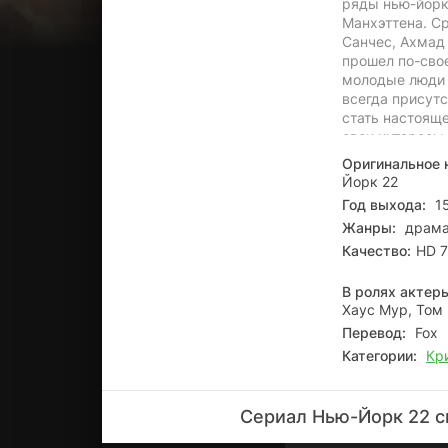
ряды нью-йорк
Манхэттена. С
Санчес, Ахмад
прошел по-свое
молодые люди 
всегда присутс
стать настояще
свои интересы,
служить в пол
Оригинальное 
"Йода" Дин, че
Йорк 22
сложной полице
Год выхода:
15
Сержант Терри
Жанры:
драма
уличными банд
становлению н
Качество:
HD 7
В ролях актер
Хаус Мур, Том 
Перевод:
Fox
Категории:
Кр
Сериал Нью-Йорк 22 с