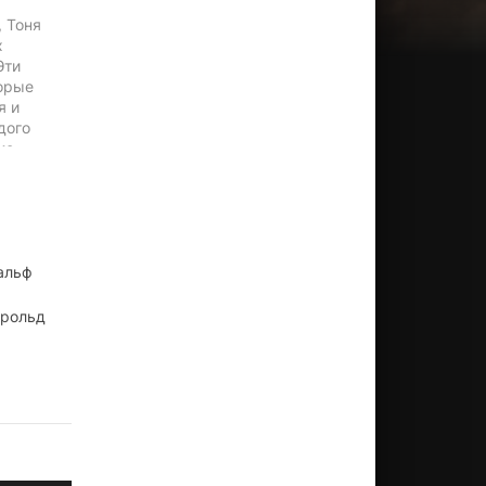
, Тоня
х
Эти
орые
я и
дого
ие
ль
новам
пки.
с
альф
арольд