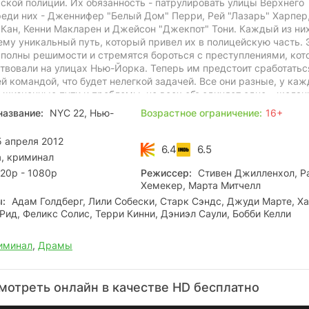
ской полиции. Их обязанность - патрулировать улицы Верхнего
реди них - Дженнифер "Белый Дом" Перри, Рей "Лазарь" Харпер
 Кан, Кенни Макларен и Джейсон "Джекпот" Тони. Каждый из ни
му уникальный путь, который привел их в полицейскую часть. 
полны решимости и стремятся бороться с преступлениями, кот
твовали на улицах Нью-Йорка. Теперь им предстоит сработатьс
й командой, что будет нелегкой задачей. Все они разные, у каж
 жизненные пути и проблемы, но всех объединяет одно – желан
иции. Новобранцами командует строгий офицер по имени Даниэ
название:
NYC 22, Нью-
Возрастное ограничение:
16+
ловек без сентиментов и ветеран армии. Даниэль обучает их ос
йской службы и напоминает о личной ответственности за посту
 апреля 2012
 Говард также помогает новичкам, обучая их взаимодействию 
6.4
6.5
, криминал
ами. Перед героями простирается долгий и трудный путь к
астоящими полицейскими.
20p - 1080p
Режиссер:
Стивен Джилленхол, Р
Хемекер, Марта Митчелл
ы:
Адам Голдберг, Лили Собески, Старк Сэндс, Джуди Марте, Х
Рид, Феликс Солис, Терри Кинни, Дэниэл Саули, Бобби Келли
иминал
,
Драмы
мотреть онлайн в качестве HD бесплатно