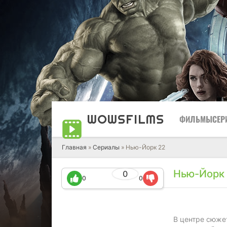
WOWS
FILMS
ФИЛЬМЫ
СЕР
Главная
»
Сериалы
» Нью-Йорк 22
Нью-Йорк
0
0
0
В центре сюжет