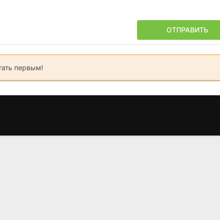
ОТПРАВИТЬ
тать первым!
Маппеты на
Робокоп 2
Секреты
Манхэттене
Андже
(1990)
(1984)
(1997
6.9
5.8
6.0
6.9
7.9