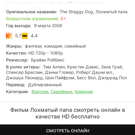
возможность лучше понять себя и свою семью.
Переосмыслив свою жизнь, Дэйв стремится вновь стать
Оригинальное название:
The Shaggy Dog, Лохматый папа
хорошим мужем и отцом, но сначала он должен
Возрастное ограничение:
6+
выполнить важную миссию – остановить злые планы тех,
Год выхода:
9 марта 2006
кто создал сыворотку, превратившую его в озорного пса…
5.7
4.4
Жанры:
фэнтези, комедия, семейный
Качество:
HD 720p - 1080p
Режиссер:
Брайан Роббинс
В ролях актеры:
Тим Аллен, Кристин Дэвис, Зена Грэй,
Спенсер Бреслин, Дэнни Гловер, Роберт Дауни мл.,
Джошуа Леонард, Шон Пайфром, Бесс Вол, Джеррад Пол
Перевод:
Дублированный
Категории:
Фэнтези
,
Семейные
,
Комедии
Фильм Лохматый папа смотреть онлайн в
качестве HD бесплатно
СМОТРЕТЬ ОНЛАЙН