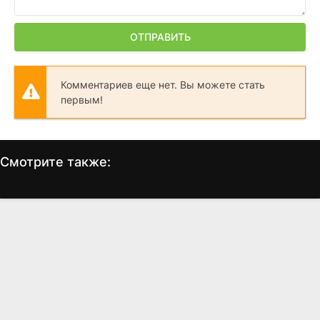
ОТПРАВИТЬ
Комментариев еще нет. Вы можете стать
первым!
Смотрите также:
Зена - Королева Воинов
Бетховен 4
С
(1995)
(2001)
7.2
6.7
5.0
4.2