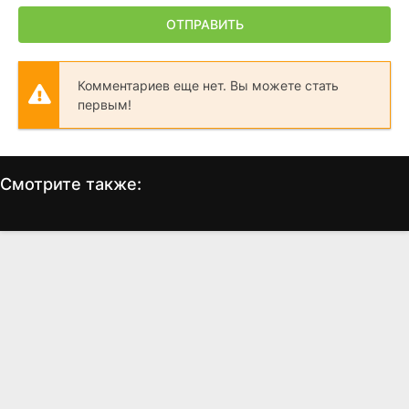
ОТПРАВИТЬ
Комментариев еще нет. Вы можете стать
первым!
Смотрите также:
Охота
Портландия
О
(2025)
(2011)
5.8
7.0
7.8