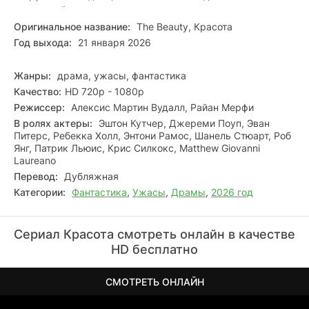
эпидемией стоят не вирусы и не природа, а чьи‑то
холодные расчёты. Коррумпированные чиновники
Оригинальное название:
The Beauty, Красота
заметают следы, официальные отчёты растворяются в
Год выхода:
21 января 2026
бюрократической трясине, а каждый шаг Дрю и Кары
словно отслеживается.
Вскоре они понимают: за ними
Жанры:
драма, ужасы, фантастика
идёт охота. Наёмник, двигающийся как тень, не оставляет
Качество:
HD 720p - 1080p
улик — только ощущение неотвратимой угрозы. Всё
указывает на то, что болезнь — часть большого заговора,
Режиссер:
Алексис Мартин Вудалл, Райан Мерфи
затеянного на самом верху. Теперь их задача — не
В ролях актеры:
Эштон Кутчер, Джереми Поуп, Эван
просто раскрыть правду, а выжить, пока эта правда не
Питерс, Ребекка Холл, Энтони Рамос, Шанель Стюарт, Роб
уничтожила их первыми.
Янг, Патрик Льюис, Крис Силкокс, Matthew Giovanni
Laureano
Перевод:
Дубляжная
Категории:
Фантастика
,
Ужасы
,
Драмы
,
2026 год
Сериал Красота смотреть онлайн в качестве
HD бесплатно
СМОТРЕТЬ ОНЛАЙН