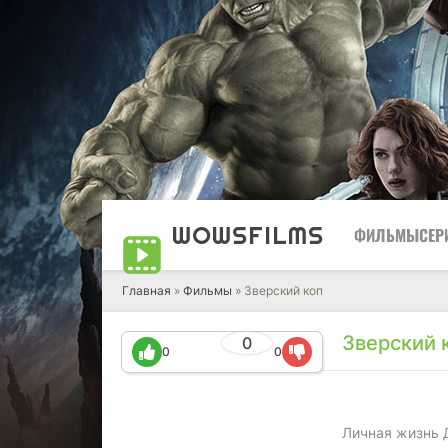
WOWS
FILMS
ФИЛЬМЫ
СЕР
Главная
»
Фильмы
» Зверский коп
Зверский 
0
0
0
Личная жизнь Д