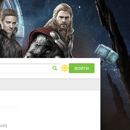
ВОЙТИ
олб)