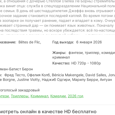
м, а отношения с дочерью Стеллой (Лилеа Ле Борнь) стремитель
чка винит отца: служба в спецподразделении Национальной пол
ее семьи. В день её шестнадцатилетия Джеффа вновь отрывают 
очное задание становится последней каплей. Во время погони 
 зоопарке он получает ранение, падает и впадает в кому. Очну
ивает странный дар — он понимает язык животных. Поначалу 
на последствия травмы, но вскоре убеждается: всё по‑настоящ
ить отношения с дочерью он дарит ей собаку — и питомец неож
в ценного помощника: его нюх и интуиция выручают Джеффа в
название:
Bêtes de Flic,
Год выхода:
6 января 2026
х.
Жанры:
фэнтези, триллер, комеди
криминал
Качество:
HD 720p - 1080p
ман-Батист Берон
ы:
Фред Тесто, Офелия Колб, Bénicia Makengele, David Salles, Jon
Le Borgne, Justine Viotty, Наджиб Одгири, Марилу Берри, Антуан
оголосый закадровый
нтези
,
Триллеры
,
Криминал
,
Комедии
,
2026 год
мотреть онлайн в качестве HD бесплатно