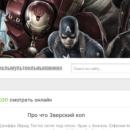
ИАЛЫ
МУЛЬТФИЛЬМЫ
НОВИНКИ
коп
смотреть онлайн
Про что Зверский коп
жеффа (Фред Тесто) летит под откос: брак с Анжель (Офелия К