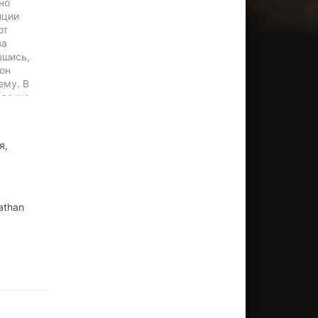
но
иции
от
за
вшись,
он
ему. В
иданно
я,
athan