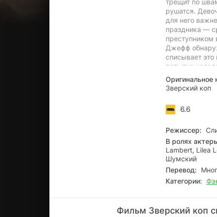
трещит по шва
рушатся. Дево
для него важн
праздника — ср
преступником в
Джефф обнаруж
списывает это 
попытке налад
превращается 
Оригинальное 
расследования
Зверский коп
6.6
Режиссер:
Сли
В ролях актер
Lambert, Lilea 
Шумский
Перевод:
Мног
Категории:
Фэ
Фильм Зверский коп с