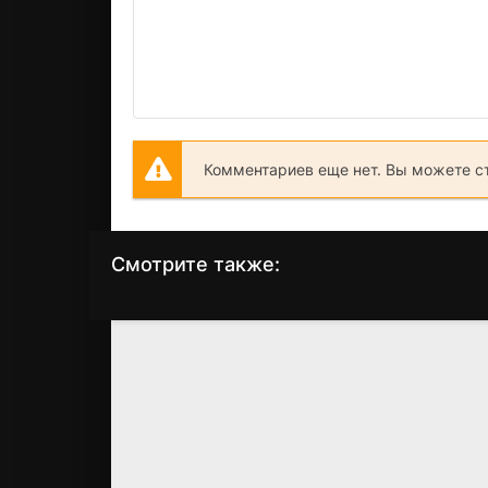
Комментариев еще нет. Вы можете с
Смотрите также:
Комиссар Рэкс:
Кладбище
Перезапуск
домашних
животных 2
(2026)
(1992)
6.2
4.9