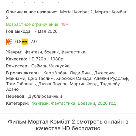
действий этой небольшой группы воинов зависит,
сохранится ли свобода Земного царства или оно падёт
Оригинальное название:
Mortal Kombat 2, Мортал Комбат
под гнётом жестокого правителя.
2
Возрастное ограничение:
18+
Год выхода:
7 мая 2026
6.8
7.0
Жанры:
фэнтези, боевик, фантастика
Качество:
HD 720p - 1080p
Режиссер:
Саймон Маккуойд
В ролях актеры:
Карл Урбан, Луди Линь, Джессика
Макнэми, Джо Таслим, Хироюки Санада, Аделин Рудольф,
Тати Габриэль, Джош Лоусон, Мартин Форд, Таданобу
Асано
Перевод:
Дублированный
Категории:
Фэнтези
,
Фантастика
,
Боевики
,
2026 год
Фильм Мортал Комбат 2 смотреть онлайн в
качестве HD бесплатно