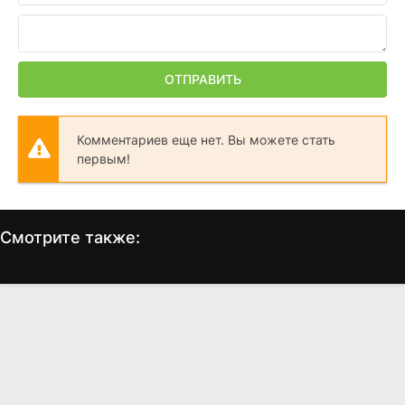
ОТПРАВИТЬ
Комментариев еще нет. Вы можете стать
первым!
Смотрите также:
Мортал Комбат
Смертельная битва:
Завоевание
П
(2021)
(1998)
6.2
6.1
6.7
6.3