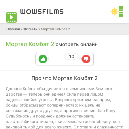
WOWS
FILMS
Главная
»
Фильмы
» Мортал Комбат 2
Мортал Комбат 2
смотреть онлайн
10
2
0
Про что Мортал Комбат 2
Джонни Кейдж объединяется с чемпионами Земного
царства — теперь они единая сила перед лицом
надвигающейся угрозы. Вопреки прежним распрям,
бойцы отбрасывают соперничество: их цель не
состязание друг с другом, а противостояние Шао Кану.
Судьбоносный поединок должен остановить
властолюбивого тирана, чьи замыслы грозят обернуться
вековой тьмой для всего живого. От отваги и слаженности