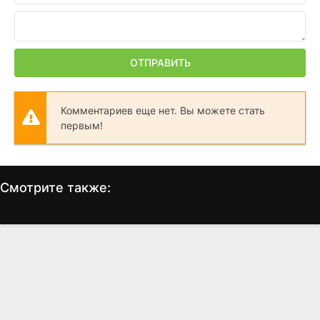
ОТПРАВИТЬ
Комментариев еще нет. Вы можете стать
первым!
Смотрите также:
Под покровом ночи
Незнакомцы: Часть
третья
(2016)
(2026)
7.3
7.5
5.203
4.1