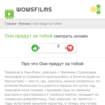
WOWS
FILMS
Главная
»
Фильмы
» Они придут за тобой
Они придут за тобой
смотреть онлайн
0
0
0
Про что Они придут за тобой
Переехав в Нью‑Йорк, девушка с тёмными страницами
биографии устраивается прислуживать в богатом доме на
Манхэттене — место, где, казалось, можно затеряться. Но
иллюзия безопасности рушится в первые же сутки: под
покровом ночи хозяева, скрывшие лица за свиными
масками и закутавшиеся в тяжёлые мантии, нападают на
новенькую домработницу. Она, впрочем, не теряется —
годы испытаний закалили характер, и теперь она готова