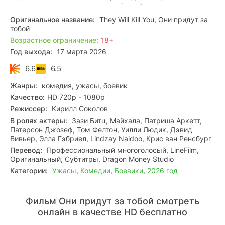
не просто защититься, а дать жёсткий отпор тем, кто
решил, что она — лёгкая добыча.
Оригинальное название:
They Will Kill You, Они придут за
тобой
Возрастное ограничение:
18+
Год выхода:
17 марта 2026
6.6
6.5
Жанры:
комедия, ужасы, боевик
Качество:
HD 720p - 1080p
Режиссер:
Кирилл Соколов
В ролях актеры:
Зази Битц, Майхала, Патриша Аркетт,
Патерсон Джозеф, Том Фелтон, Уилли Людик, Дэвид
Вивьер, Элла Гэбриел, Lindzay Naidoo, Крис ван Ренсбург
Перевод:
Профессиональный многоголосый, LineFilm,
Оригинальный, Субтитры, Dragon Money Studio
Категории:
Ужасы
,
Комедии
,
Боевики
,
2026 год
Фильм Они придут за тобой смотреть
онлайн в качестве HD бесплатно