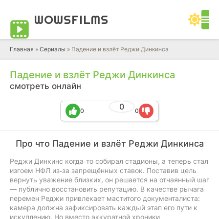
WOWS
FILMS
Главная
»
Сериалы
» Падение и взлёт Реджи Динкинса
Падение и взлёт Реджи Динкинса
смотреть онлайн
0
0
0
Про что Падение и взлёт Реджи Динкинса
Реджи Динкинс когда‑то собирал стадионы, а теперь стал
изгоем НФЛ из‑за запрещённых ставок. Поставив цель
вернуть уважение близких, он решается на отчаянный шаг
— публично восстановить репутацию. В качестве рычага
перемен Реджи привлекает маститого документалиста:
камера должна зафиксировать каждый этап его пути к
искуплению. Но вместо аккуратной хроники