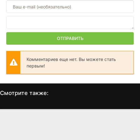
ОТПРАВИТЬ
Комментариев еще нет. Вы можете стать
первым!
Смотрите также:
Костолом
Домашняя вечеринка
И
(2001)
(1990)
7.3
6.5
6.3
6.5