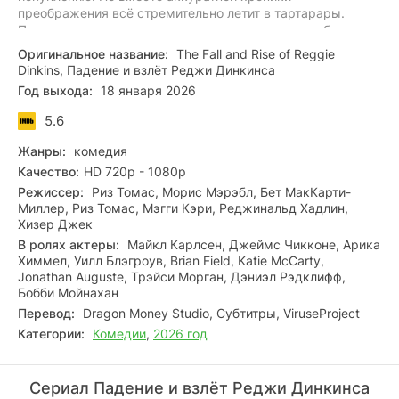
преображения всё стремительно летит в тартарары.
Планы рассыпаются на глазах, неожиданные проблемы
нарастают как снежный ком, и затея, призванная спасти
Оригинальное название:
The Fall and Rise of Reggie
репутацию, стремительно превращается в
Dinkins, Падение и взлёт Реджи Динкинса
неуправляемый хаос.
Год выхода:
18 января 2026
5.6
Жанры:
комедия
Качество:
HD 720p - 1080p
Режиссер:
Риз Томас, Морис Мэрэбл, Бет МакКарти-
Миллер, Риз Томас, Мэгги Кэри, Реджинальд Хадлин,
Хизер Джек
В ролях актеры:
Майкл Карлсен, Джеймс Чикконе, Арика
Химмел, Уилл Блэгроув, Brian Field, Katie McCarty,
Jonathan Auguste, Трэйси Морган, Дэниэл Рэдклифф,
Бобби Мойнахан
Перевод:
Dragon Money Studio, Субтитры, ViruseProject
Категории:
Комедии
,
2026 год
Сериал Падение и взлёт Реджи Динкинса