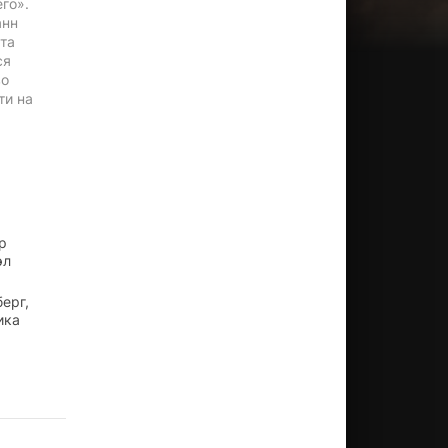
го».
анн
ата
ся
во
ти на
р
эл
ерг,
ика