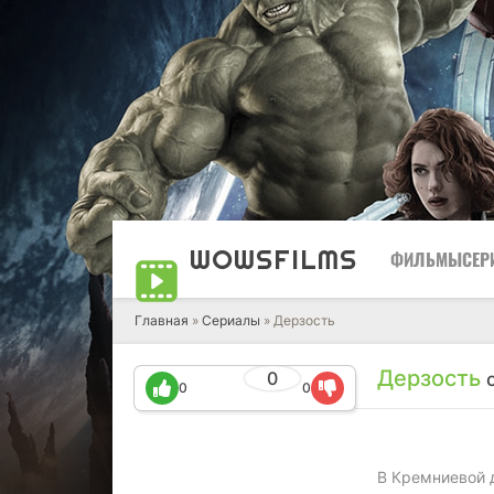
WOWS
FILMS
ФИЛЬМЫ
СЕР
Главная
»
Сериалы
» Дерзость
Дерзость
0
0
0
В Кремниевой 