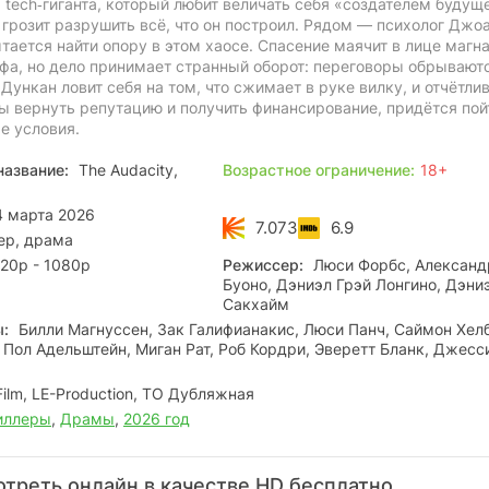
tech‑гиганта, который любит величать себя «создателем будуще
грозит разрушить всё, что он построил. Рядом — психолог Джо
тается найти опору в этом хаосе. Спасение маячит в лице магн
фа, но дело принимает странный оборот: переговоры обрывают
ункан ловит себя на том, что сжимает в руке вилку, и отчётли
ы вернуть репутацию и получить финансирование, придётся пой
е условия.
название:
The Audacity,
Возрастное ограничение:
18+
 марта 2026
7.073
6.9
ер, драма
20p - 1080p
Режиссер:
Люси Форбс, Александ
Буоно, Дэниэл Грэй Лонгино, Дэни
Сакхайм
ы:
Билли Магнуссен, Зак Галифианакис, Люси Панч, Саймон Хелб
 Пол Адельштейн, Миган Рат, Роб Кордри, Эверетт Бланк, Джесс
ilm, LE-Production, ТО Дубляжная
иллеры
,
Драмы
,
2026 год
треть онлайн в качестве HD бесплатно