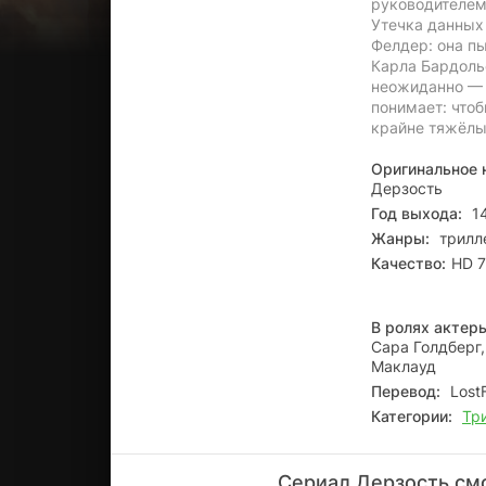
руководителем 
Утечка данных 
Фелдер: она пы
Карла Бардоль
неожиданно — Д
понимает: чтоб
крайне тяжёлы
Оригинальное 
Дерзость
Год выхода:
14
Жанры:
трилл
Качество:
HD 7
В ролях актер
Сара Голдберг,
Маклауд
Перевод:
LostF
Категории:
Тр
Сериал Дерзость смо