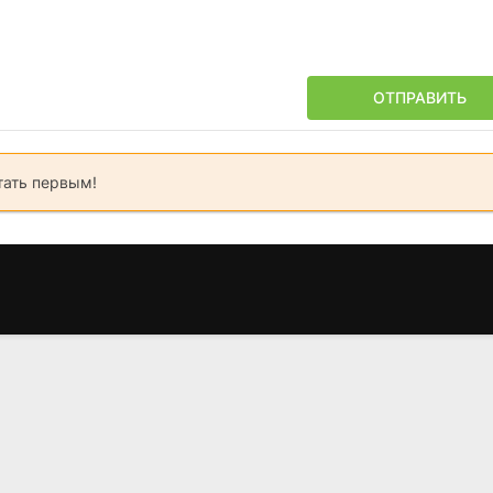
ОТПРАВИТЬ
тать первым!
Форрест Гамп
Заветы
Грейсфил
(1994)
(2026)
(2017)
8.9
8.8
7.949
4.4