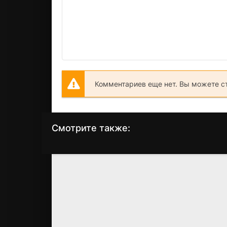
Комментариев еще нет. Вы можете с
Смотрите также:
Горец 2: Оживление
Звездный путь 6:
Неоткрытая страна
(1990)
(1991)
6.0
4.2
7.2
7.2