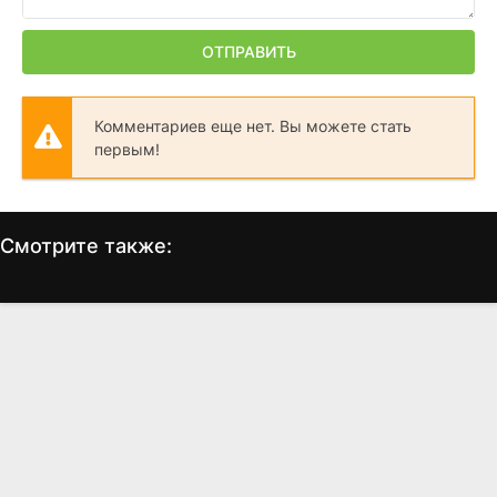
ОТПРАВИТЬ
Комментариев еще нет. Вы можете стать
первым!
Смотрите также:
Любовь, сбивающая с ног
Майкл Клейтон
З
(2005)
(2007)
6.8
7.3
6.7
7.2