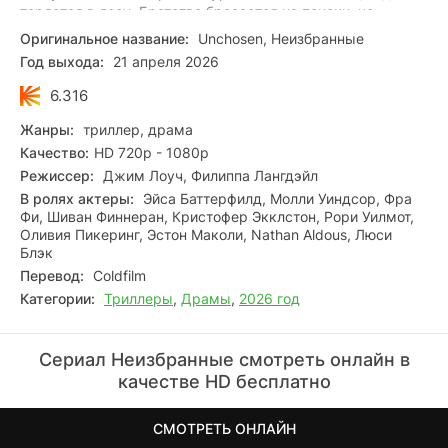
теряется в лесу. Братство бросается на поиски, но
девочку находит чужой человек. Его приход запускает
Оригинальное название:
Unchosen, Неизбранные
лавину событий — вековые устои шатаются, а члены
Год выхода:
21 апреля 2026
общины впервые взвешивают: где предел послушания и
чего оно стоит.
6.316
Жанры:
триллер, драма
Качество:
HD 720p - 1080p
Режиссер:
Джим Лоуч, Филиппа Лангдэйл
В ролях актеры:
Эйса Баттерфилд, Молли Уиндсор, Фра
Фи, Шиван Финнеран, Кристофер Экклстон, Рори Уилмот,
Оливия Пикеринг, Эстон Маколи, Nathan Aldous, Люси
Блэк
Перевод:
Coldfilm
Категории:
Триллеры
,
Драмы
,
2026 год
Сериал Неизбранные смотреть онлайн в
качестве HD бесплатно
СМОТРЕТЬ ОНЛАЙН