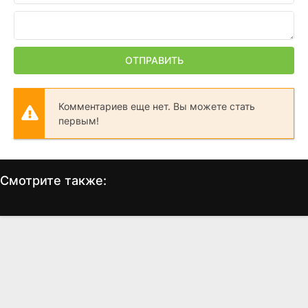
ОТПРАВИТЬ
Комментариев еще нет. Вы можете стать
первым!
Смотрите также:
Ещё одна простая
Ни даты, ни подписи
просьба
(2017)
(2025)
7.038
7.2
5.8
5.3