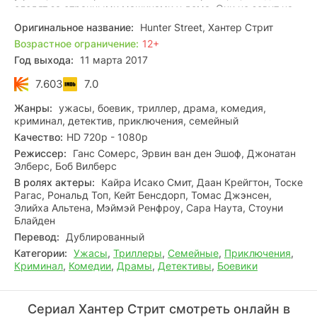
следят за странными машинами у дома. Они не зовут на
помощь: верят, что только так, скрывая тревогу, смогут
Оригинальное название:
Hunter Street, Хантер Стрит
отыскать след и вернуть родных.
Возрастное ограничение:
12+
Год выхода:
11 марта 2017
7.603
7.0
Жанры:
ужасы, боевик, триллер, драма, комедия,
криминал, детектив, приключения, семейный
Качество:
HD 720p - 1080p
Режиссер:
Ганс Сомерс, Эрвин ван ден Эшоф, Джонатан
Элберс, Боб Вилберс
В ролях актеры:
Кайра Исако Смит, Даан Крейгтон, Тоске
Рагас, Рональд Топ, Кейт Бенсдорп, Томас Джэнсен,
Элийха Альтена, Мэймэй Ренфроу, Сара Наута, Стоуни
Блайден
Перевод:
Дублированный
Категории:
Ужасы
,
Триллеры
,
Семейные
,
Приключения
,
Криминал
,
Комедии
,
Драмы
,
Детективы
,
Боевики
Сериал Хантер Стрит смотреть онлайн в