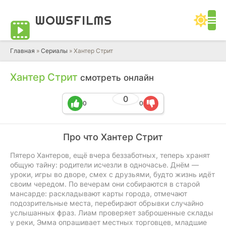
WOWS
FILMS
Главная
»
Сериалы
» Хантер Стрит
Хантер Стрит
смотреть онлайн
0
0
0
Про что Хантер Стрит
Пятеро Хантеров, ещё вчера беззаботных, теперь хранят
общую тайну: родители исчезли в одночасье. Днём —
уроки, игры во дворе, смех с друзьями, будто жизнь идёт
своим чередом. По вечерам они собираются в старой
мансарде: раскладывают карты города, отмечают
подозрительные места, перебирают обрывки случайно
услышанных фраз. Лиам проверяет заброшенные склады
у реки, Эмма опрашивает местных торговцев, младшие