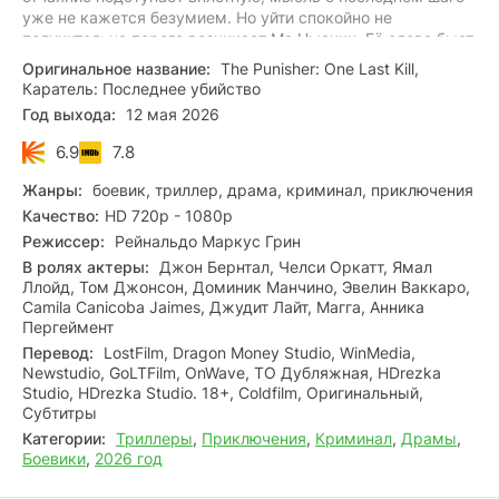
уже не кажется безумием. Но уйти спокойно не
получится: на пороге возникает Ма Ньюччи. Её слова бьют
наотмашь — за голову Карателя объявлена награда, и уже
Оригинальное название:
The Punisher: One Last Kill,
сегодня в условленный час на него откроют охоту все
Каратель: Последнее убийство
местные отморозки.
Год выхода:
12 мая 2026
6.9
7.8
Жанры:
боевик, триллер, драма, криминал, приключения
Качество:
HD 720p - 1080p
Режиссер:
Рейнальдо Маркус Грин
В ролях актеры:
Джон Бернтал, Челси Оркатт, Ямал
Ллойд, Том Джонсон, Доминик Манчино, Эвелин Ваккаро,
Camila Canicoba Jaimes, Джудит Лайт, Магга, Анника
Пергеймент
Перевод:
LostFilm, Dragon Money Studio, WinMedia,
Newstudio, GoLTFilm, OnWave, ТО Дубляжная, HDrezka
Studio, HDrezka Studio. 18+, Coldfilm, Оригинальный,
Субтитры
Категории:
Триллеры
,
Приключения
,
Криминал
,
Драмы
,
Боевики
,
2026 год