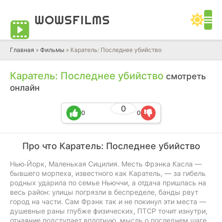
WOWS
FILMS
Главная
»
Фильмы
» Каратель: Последнее убийство
Каратель: Последнее убийство
смотреть
онлайн
0
0
0
Про что Каратель: Последнее убийство
Нью‑Йорк, Маленькая Сицилия. Месть Фрэнка Касла —
бывшего морпеха, известного как Каратель, — за гибель
родных ударила по семье Ньюччи, а отдача пришлась на
весь район: улицы погрязли в беспределе, банды рвут
город на части. Сам Фрэнк так и не покинул эти места —
душевные раны глубже физических, ПТСР точит изнутри,
отчаяние подступает вплотную, мысль о последнем шаге