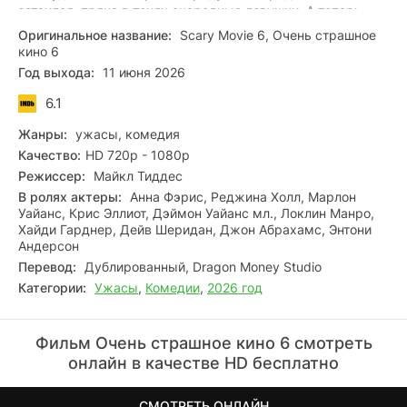
затаился, пряча в тенях очередные ловушки. А теперь
ещё и эти подражатели лезут со своими изощрёнными
Оригинальное название:
Scary Movie 6, Очень страшное
выходками — давят на нервы, пугают до дрожи. Я уже и
кино 6
близким не верю толком. Камеры ловят какие-то
Год выхода:
11 июня 2026
странные фигуры, а в трубке либо мёртвая тишина, либо
безумные слова. И вот уже маски сброшены, а убийца —
6.1
совсем рядом, почти касается меня.
Жанры:
ужасы, комедия
Качество:
HD 720p - 1080p
Режиссер:
Майкл Тиддес
В ролях актеры:
Анна Фэрис, Реджина Холл, Марлон
Уайанс, Крис Эллиот, Дэймон Уайанс мл., Локлин Манро,
Хайди Гарднер, Дейв Шеридан, Джон Абрахамс, Энтони
Андерсон
Перевод:
Дублированный, Dragon Money Studio
Категории:
Ужасы
,
Комедии
,
2026 год
Фильм Очень страшное кино 6 смотреть
онлайн в качестве HD бесплатно
СМОТРЕТЬ ОНЛАЙН