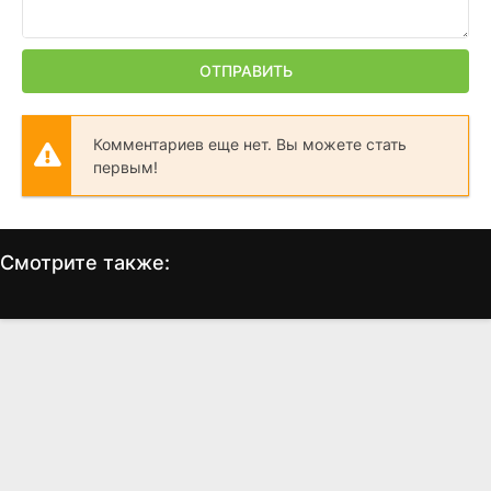
ОТПРАВИТЬ
Комментариев еще нет. Вы можете стать
первым!
Смотрите также:
Очень страшное кино
Белые цыпочки
Д
(2000)
(2004)
7.0
6.2
6.3
5.7