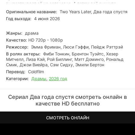
высматривает её на остановке. А потом всё рухнуло:
пандемия, локдаун, удалёнка — город будто затаил
Оригинальное название:
Two Years Later, Два года спустя
дыхание. Месяцы без её голоса. Когда жизнь понемногу
Год выхода:
4 июня 2026
вернулась в колею, он снова сел в тот же автобус, почти
не надеясь. И когда дверь распахнулась и она вошла,
внутри что-то щёлкнуло: он не позволит этому шансу
Жанры:
драма
снова раствориться в суете будней.
Качество:
HD 720p - 1080p
Режиссер:
Эмма Фриман, Люси Гэффи, Пейдж Рэттрэй
В ролях актеры:
Фиби Тонкин, Брентон Туэйтс, Хезер
Митчелл, Лиза Кэй, Рой Биллинг, Мэтт Доминго, Рональд
Смик, Джои Виейра, Сэм Сидху, Эмили Бертон
Перевод:
Coldfilm
Категории:
Драмы
,
2026 год
Сериал Два года спустя смотреть онлайн в
качестве HD бесплатно
СМОТРЕТЬ ОНЛАЙН