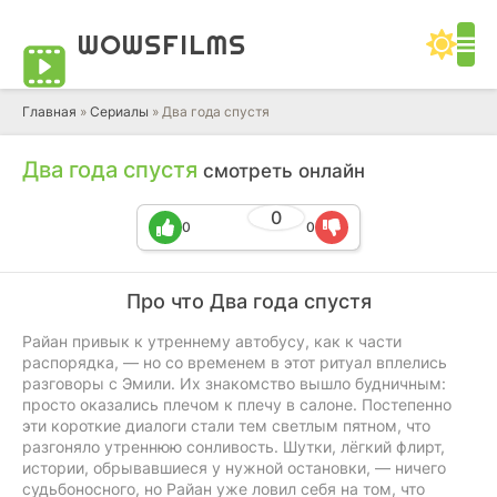
WOWS
FILMS
Главная
»
Сериалы
» Два года спустя
Два года спустя
смотреть онлайн
0
0
0
Про что Два года спустя
Райан привык к утреннему автобусу, как к части
распорядка, — но со временем в этот ритуал вплелись
разговоры с Эмили. Их знакомство вышло будничным:
просто оказались плечом к плечу в салоне. Постепенно
эти короткие диалоги стали тем светлым пятном, что
разгоняло утреннюю сонливость. Шутки, лёгкий флирт,
истории, обрывавшиеся у нужной остановки, — ничего
судьбоносного, но Райан уже ловил себя на том, что