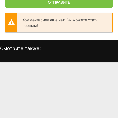
ОТПРАВИТЬ
Комментариев еще нет. Вы можете стать
первым!
Смотрите также:
72 часа
LOL 2.0: Лучшее время
К
Анны
(2026)
(2026)
5.8