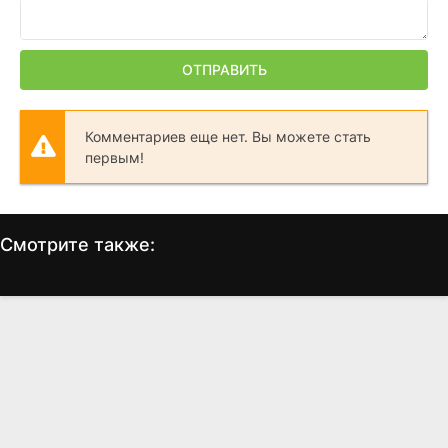
ОТПРАВИТЬ
Комментариев еще нет. Вы можете стать
первым!
Смотрите также:
Опус
Тим Талер, или
О
Проданный смех
(2025)
(2017)
5.891
5.7
7.0
6.1