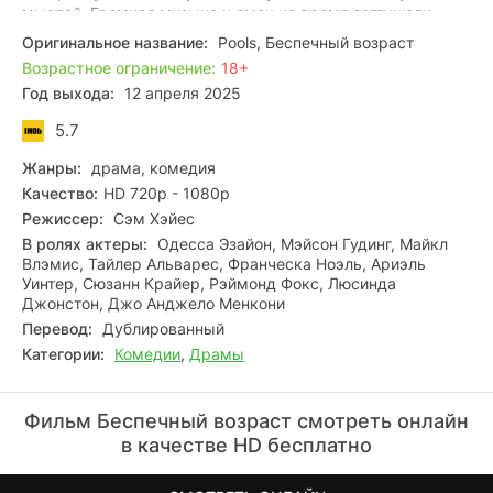
мыслей. Громкая музыка и смех на время заглушали
тревогу, отодвигали на задний план страх перед будущим,
Оригинальное название:
Pools, Беспечный возраст
но Кеннеди понимала: сколько ни прячься за весельем,
Возрастное ограничение:
18+
проблемы никуда не денутся — они терпеливо ждут
Год выхода:
12 апреля 2025
своего часа, чтобы снова заявить о себе.
5.7
Жанры:
драма, комедия
Качество:
HD 720p - 1080p
Режиссер:
Сэм Хэйес
В ролях актеры:
Одесса Эзайон, Мэйсон Гудинг, Майкл
Влэмис, Тайлер Альварес, Франческа Ноэль, Ариэль
Уинтер, Сюзанн Крайер, Рэймонд Фокс, Люсинда
Джонстон, Джо Анджело Менкони
Перевод:
Дублированный
Категории:
Комедии
,
Драмы
Фильм Беспечный возраст смотреть онлайн
в качестве HD бесплатно