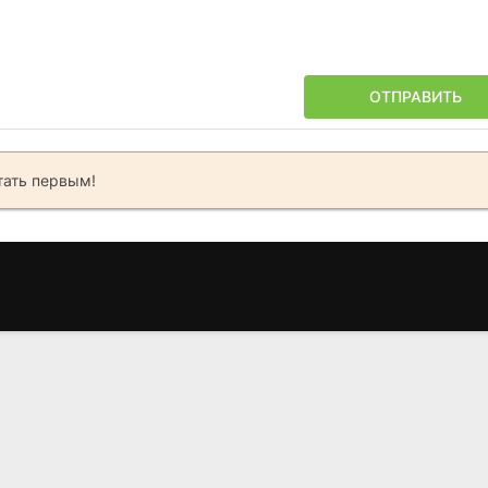
ОТПРАВИТЬ
тать первым!
Звёздные войны.
Дальнобойщик
Двойная 
Дарт Мол:
Чарли Сан
(2024)
Повелитель теней
(2010
(2026)
7.6
8.12
8.5