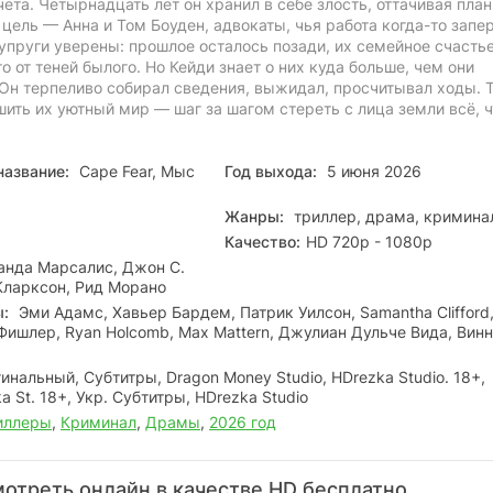
ёта. Четырнадцать лет он хранил в себе злость, оттачивая план
 цель — Анна и Том Боуден, адвокаты, чья работа когда-то запе
упруги уверены: прошлое осталось позади, их семейное счасть
 от теней былого. Но Кейди знает о них куда больше, чем они
 Он терпеливо собирал сведения, выжидал, просчитывал ходы. 
шить их уютный мир — шаг за шагом стереть с лица земли всё, 
название:
Cape Fear, Мыс
Год выхода:
5 июня 2026
Жанры:
триллер, драма, кримина
Качество:
HD 720p - 1080p
нда Марсалис, Джон С.
Кларксон, Рид Морано
ы:
Эми Адамс, Хавьер Бардем, Патрик Уилсон, Samantha Clifford
Фишлер, Ryan Holcomb, Max Mattern, Джулиан Дульче Вида, Винн
нальный, Субтитры, Dragon Money Studio, HDrezka Studio. 18+,
 St. 18+, Укр. Субтитры, HDrezka Studio
иллеры
,
Криминал
,
Драмы
,
2026 год
отреть онлайн в качестве HD бесплатно