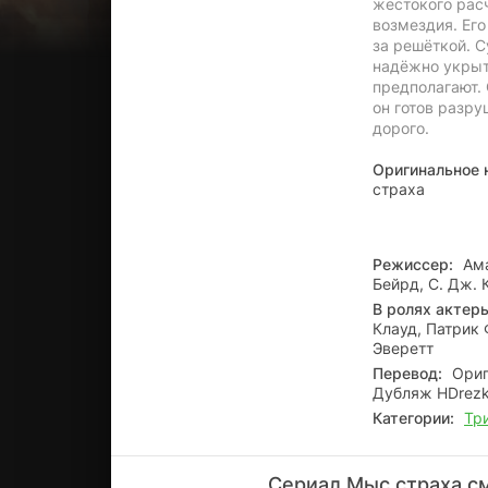
жестокого расч
возмездия. Его
за решёткой. С
надёжно укрыто
предполагают.
он готов разру
дорого.
Оригинальное 
страха
Режиссер:
Ама
Бейрд, С. Дж. 
В ролях актер
Клауд, Патрик 
Эверетт
Перевод:
Ориги
Дубляж HDrezka
Категории:
Тр
Сериал Мыс страха см