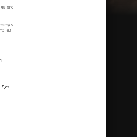
рла его
е
Теперь
что им
л
, Дот