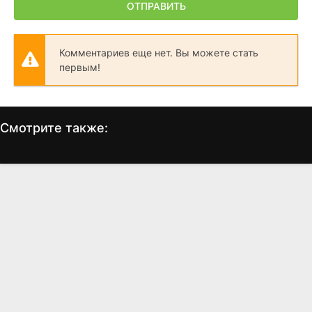
ОТПРАВИТЬ
Комментариев еще нет. Вы можете стать
первым!
Смотрите также:
Багз и Даффи:
Гранд Тур
Мультфильмы военного
(2016)
времени
8.8
8.7
(1989)
8.1