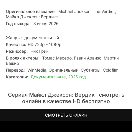
подчёркивают противоречия в свидетельствах и влияние
шумихи на восприятие фактов. Современные
Оригинальное название:
Michael Jackson: The Verdict,
документальные проекты и аналитические обзоры под
Майкл Джексон: Вердикт
новым углом рассматривают обстоятельства дела и
Год выхода:
3 июня 2026
культурный контекст эпохи. Эта неоднозначная глава
биографии поп‑иконы остаётся болезненной точкой в
истории шоу‑бизнеса и поводом для дискуссий о
Жанры:
документальный
справедливости, славе и ответственности.
Качество:
HD 720p - 1080p
Режиссер:
Ник Грин
В ролях актеры:
Томас Месеро, Гэвин Арвизо, Мартин
Башир
Перевод:
WinMedia, Оригинальный, Субтитры, Coldfilm
Категории:
Документальные
,
2026 год
Сериал Майкл Джексон: Вердикт смотреть
онлайн в качестве HD бесплатно
СМОТРЕТЬ ОНЛАЙН