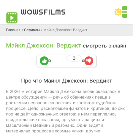
WOWS
FILMS
Главная
»
Сериалы
» Майкл Джексон: Вердикт
Майкл Джексон: Вердикт
смотреть онлайн
0
0
0
Про что Майкл Джексон: Вердикт
В 2026‑м история Майкла Джексона вновь оказалась в
центре обсуждений — речь об обвинениях певца в
растлении несовершеннолетних и громком судебном
процессе. Дело, расколовшее фанатов и критиков, до сих
пор не даёт однозначных ответов: в нём переплелись
свидетельские показания, аргументы защиты и
масштабный медийный резонанс. Одни видят в
материалах процесса весомые улики, другие