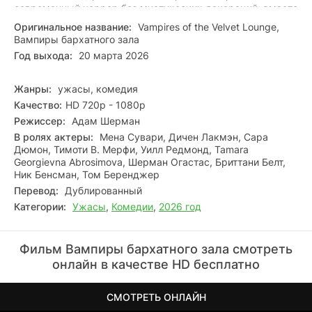
современный хоррор без мистических декораций: вместо
старинных замков — городские улицы, вместо древних
Оригинальное название:
Vampires of the Velvet Lounge,
проклятий — чаты и геолокации. Экшен бьёт через край:
Вампиры бархатного зала
стремительные погони, обманчивые улыбки, внезапные
Год выхода:
20 марта 2026
атаки — и вечная игра в «кто кого». Здесь каждый свайп
может стать роковым, а за маской идеального партнёра
скрывается нечто куда более зловещее.
Жанры:
ужасы, комедия
Качество:
HD 720p - 1080p
Режиссер:
Адам Шерман
В ролях актеры:
Мена Сувари, Дичен Лакмэн, Сара
Дюмон, Тимоти В. Мерфи, Уилл Редмонд, Tamara
Georgievna Abrosimova, Шерман Огастас, Бриттани Белт,
Ник Бенсман, Том Беренджер
Перевод:
Дублированный
Категории:
Ужасы
,
Комедии
,
2026 год
Фильм Вампиры бархатного зала смотреть
онлайн в качестве HD бесплатно
СМОТРЕТЬ ОНЛАЙН