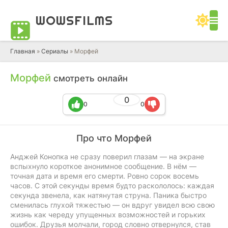
WOWS
FILMS
Главная
»
Сериалы
» Морфей
Морфей
смотреть онлайн
0
0
0
Про что Морфей
Анджей Конопка не сразу поверил глазам — на экране
вспыхнуло короткое анонимное сообщение. В нём —
точная дата и время его смерти. Ровно сорок восемь
часов. С этой секунды время будто раскололось: каждая
секунда звенела, как натянутая струна. Паника быстро
сменилась глухой тяжестью — он вдруг увидел всю свою
жизнь как череду упущенных возможностей и горьких
ошибок. Друзья молчали, город словно отвернулся, став