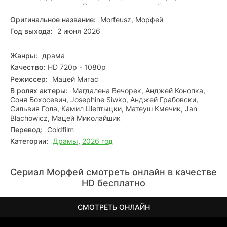
холодным и чужим. Страх сковывал, но обострял
чувства: Анджей ловил каждый звук, тень, случайный
Оригинальное название:
Morfeusz, Морфей
взгляд. В полиции лишь пожимали плечами — Камил
Год выхода:
2 июня 2026
Шептыцкий не собирался тратить время на чьи‑то страхи.
Он метался по ночному городу, всматриваясь в
прохожих, гадая, кто из них знает его судьбу. Время
Жанры:
драма
таяло, усталость рождала призраки. Успеет ли он
Качество:
HD 720p - 1080p
разгадать эту зловещую загадку — или финал уже
Режиссер:
Мацей Мигас
предрешён?
В ролях актеры:
Магдалена Вечорек, Анджей Конопка,
Соня Бохосевич, Josephine Siwko, Анджей Грабовски,
Сильвия Гола, Камил Шептыцки, Матеуш Кмечик, Jan
Blachowicz, Мацей Миколайшик
Перевод:
Coldfilm
Категории:
Драмы
,
2026 год
Сериал Морфей смотреть онлайн в качестве
HD бесплатно
СМОТРЕТЬ ОНЛАЙН