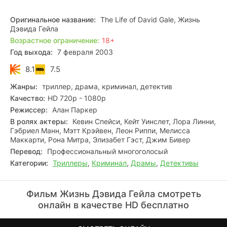
Но журналистка вскоре понимает, что ее участие в этом
деле не ограничится одним интервью и что жизнь
Оригинальное название:
The Life of David Gale, Жизнь
человека находится в ее руках. Поставив на кон свою
Дэвида Гейла
собственную безопасность, она начинает расследовать
Возрастное ограничение:
18+
те ужасные события, которые окружали смерть
Год выхода:
7 февраля 2003
Констанции.
8.1
7.5
Жанры:
триллер, драма, криминал, детектив
Качество:
HD 720p - 1080p
Режиссер:
Алан Паркер
В ролях актеры:
Кевин Спейси, Кейт Уинслет, Лора Линни,
Гэбриел Манн, Мэтт Крэйвен, Леон Риппи, Мелисса
Маккарти, Рона Митра, Элизабет Гэст, Джим Бивер
Перевод:
Профессиональный многоголосый
Категории:
Триллеры
,
Криминал
,
Драмы
,
Детективы
Фильм Жизнь Дэвида Гейла смотреть
онлайн в качестве HD бесплатно