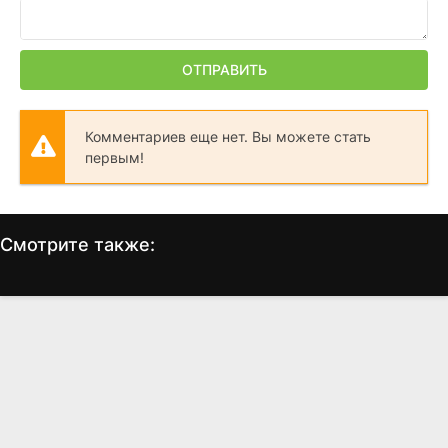
ОТПРАВИТЬ
Комментариев еще нет. Вы можете стать
первым!
Смотрите также:
Камень желаний
Убийца
Н
(2023)
(1993)
7.1
7.0
6.1