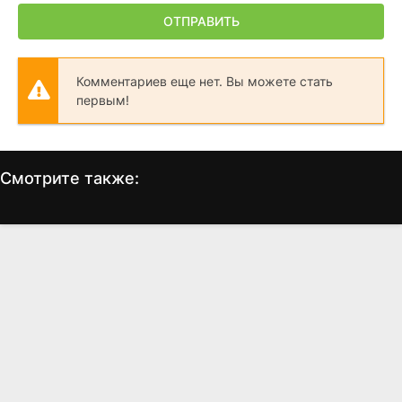
ОТПРАВИТЬ
Комментариев еще нет. Вы можете стать
первым!
Смотрите также:
Через год в это же время
Тюрьма «Лакхнау
Централ»
(2024)
(2017)
7.053
6.4
6.3