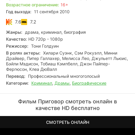
Возрастное ограничение:
16+
Год выхода:
11 сентября 2010
7.6
7.2
Жанры:
драма, криминал, биография
Качество:
HD 720p - 1080p
Режиссер:
Тони Голдуин
В ролях актеры:
Хилари Суэнк, Сэм Рокуэлл, Минни
Драйвер, Питер Галлахер, Мелисса Лео, Джульетт Льюис,
Бэйли Мэдисон, Тобиаш Кэмпбелл, Джон Пайпер-
Фергюсон, Клеа ДюВалл
Перевод:
Профессиональный многоголосый
Категории:
Криминал
,
Драмы
,
Биографические
Фильм Приговор смотреть онлайн в
качестве HD бесплатно
СМОТРЕТЬ ОНЛАЙН