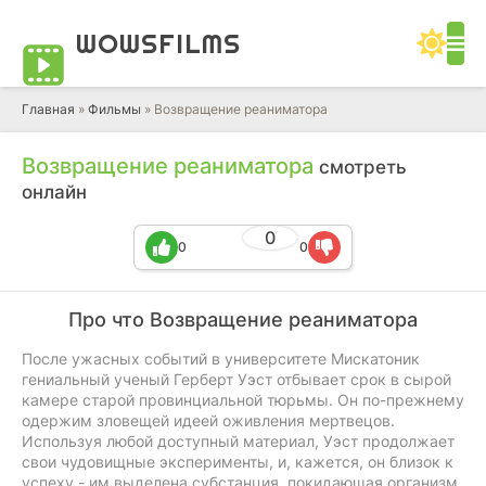
WOWS
FILMS
Главная
»
Фильмы
» Возвращение реаниматора
Возвращение реаниматора
смотреть
онлайн
0
0
0
Про что Возвращение реаниматора
После ужасных событий в университете Мискатоник
гениальный ученый Герберт Уэст отбывает срок в сырой
камере старой провинциальной тюрьмы. Он по-прежнему
одержим зловещей идеей оживления мертвецов.
Используя любой доступный материал, Уэст продолжает
свои чудовищные эксперименты, и, кажется, он близок к
успеху - им выделена субстанция, покидающая организм