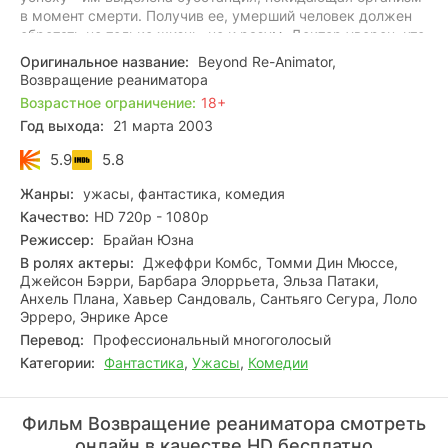
в момент смерти. Получив ее, умерший человек должен
обретать не только жизнь, но и разум. Доктор уверен, что
новые опыты с человеческой плотью подтвердят его
Оригинальное название:
Beyond Re-Animator,
правоту, но он не предусмотрел их опасные побочные
Возвращение реаниматора
эффекты...
Возрастное ограничение:
18+
Год выхода:
21 марта 2003
5.9
5.8
Жанры:
ужасы, фантастика, комедия
Качество:
HD 720p - 1080p
Режиссер:
Брайан Юзна
В ролях актеры:
Джеффри Комбс, Томми Дин Мюссе,
Джейсон Бэрри, Барбара Элоррьета, Эльза Патаки,
Анхель Плана, Хавьер Сандоваль, Сантьяго Сегура, Лоло
Эрреро, Энрике Арсе
Перевод:
Профессиональный многоголосый
Категории:
Фантастика
,
Ужасы
,
Комедии
Фильм Возвращение реаниматора смотреть
онлайн в качестве HD бесплатно