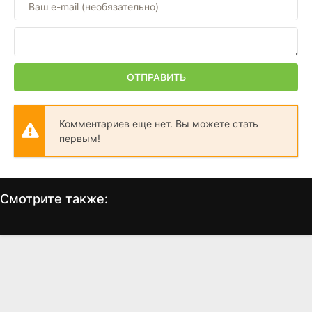
ОТПРАВИТЬ
Комментариев еще нет. Вы можете стать
первым!
Смотрите также:
Возвращение живых
Без чувств
П
мертвецов 3
(1998)
(1993)
7.4
6.1
6.3
5.9