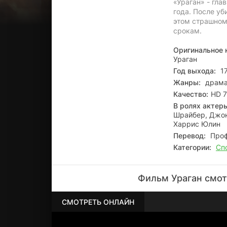
«Ураган» - гла
года. После уб
этом страшном
срокам.
Оригинальное 
Ураган
Год выхода:
17
Жанры:
драма,
Качество:
HD 7
В ролях актер
Шрайбер, Джон
Харрис Юлин
Перевод:
Проф
Категории:
Сп
Фильм Ураган смот
СМОТРЕТЬ ОНЛАЙН