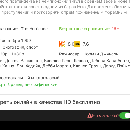
вного претендента на чемпионский титул в среднем весе в июне 
ийства трех человек в одном из баров Нью-Джерси его обвинил
 преступлении и приговорили к трем пожизненным тюремным
название:
The Hurricane,
Возрастное ограничение:
16+
 сентября 1999
8.0
7.6
 биография, спорт
20p - 1080p
Режиссер:
Норман Джуисон
ы:
Дензел Вашингтон, Виселос Реон Шеннон, Дебора Кара Ангер
 Ханна, Дэн Хедайя, Дебби Морган, Клэнси Браун, Дэвид Пэйме
ессиональный многоголосый
орт
,
Драмы
,
Биографические
реть онлайн в качестве HD бесплатно
Есть жалоба?