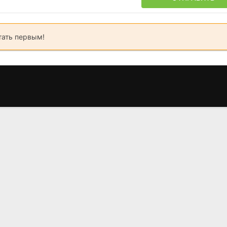
тать первым!
Обсуждению не
Зеленая миля
Крушащая 
подлежит
(1999)
(2025)
(2002)
9.1
8.6
6.0
6.8
6.2