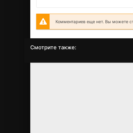
Комментариев еще нет. Вы можете с
Смотрите также:
Когда они нас
Рокки 3
увидят
(1982)
(2019)
7.4
6.8
8.1
8.9