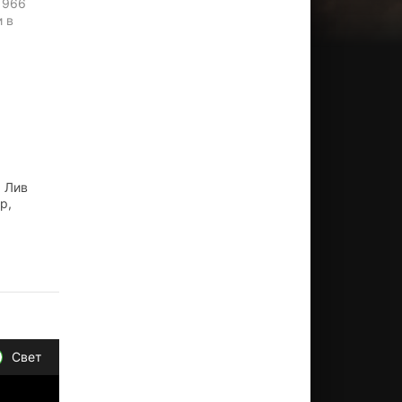
1966
и в
, Лив
р,
Свет