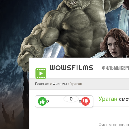
WOWS
FILMS
ФИЛЬМЫ
СЕР
Главная
»
Фильмы
» Ураган
Ураган
0
смо
0
0
Фильм основан