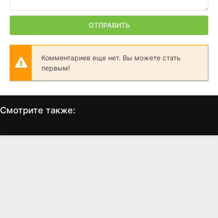
ОТПРАВИТЬ
Комментариев еще нет. Вы можете стать
первым!
Смотрите также:
Я, робот
Робот Джокс
Р
(2004)
(1989)
7.8
7.1
6.2
5.4