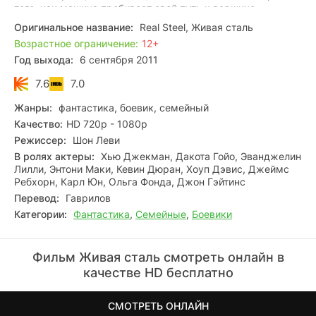
того, как машина пробивает свой путь к вершине,
обретшие друг друга отец и сын учатся дружить.
Оригинальное название:
Real Steel, Живая сталь
Возрастное ограничение:
12+
Год выхода:
6 сентября 2011
7.6
7.0
Жанры:
фантастика, боевик, семейный
Качество:
HD 720p - 1080p
Режиссер:
Шон Леви
В ролях актеры:
Хью Джекман, Дакота Гойо, Эванджелин
Лилли, Энтони Маки, Кевин Дюран, Хоуп Дэвис, Джеймс
Ребхорн, Карл Юн, Ольга Фонда, Джон Гэйтинс
Перевод:
Гаврилов
Категории:
Фантастика
,
Семейные
,
Боевики
Фильм Живая сталь смотреть онлайн в
качестве HD бесплатно
СМОТРЕТЬ ОНЛАЙН