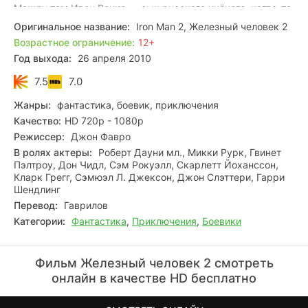
Между тем Иван Ванко — сын русского учёного, когда-то
работавшего на фирму Старка, но потом уволенного и
Оригинальное название:
Iron Man 2, Железный человек 2
лишенного всего, намерен отомстить Тони за беды своей
Возрастное ограничение:
12+
семьи. Для чего сооружает своё высокотехнологичное
Год выхода:
26 апреля 2010
оружие.
7.5
7.0
Жанры:
фантастика, боевик, приключения
Качество:
HD 720p - 1080p
Режиссер:
Джон Фавро
В ролях актеры:
Роберт Дауни мл., Микки Рурк, Гвинет
Пэлтроу, Дон Чидл, Сэм Рокуэлл, Скарлетт Йоханссон,
Кларк Грегг, Сэмюэл Л. Джексон, Джон Слэттери, Гарри
Шендлинг
Перевод:
Гаврилов
Категории:
Фантастика
,
Приключения
,
Боевики
Фильм Железный человек 2 смотреть
онлайн в качестве HD бесплатно