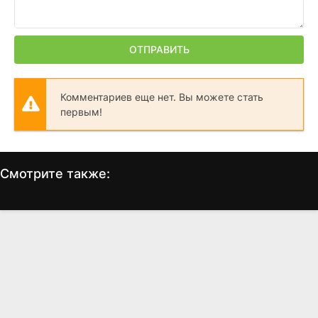
ОТПРАВИТЬ
Комментариев еще нет. Вы можете стать
первым!
Смотрите также:
Железный человек
Железный человек 3
Ж
(2008)
(2013)
7.9
7.9
7.5
7.1