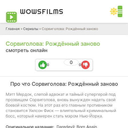
WOWS
FILMS
Главная
»
Сериалы
» Сорвиголова: Рождённый заново
Сорвиголова: Рождённый заново
смотреть онлайн
0
0
0
Про что Сорвиголова: Рождённый заново
Мэтт Мердок, слепой адвокат и тайный супергерой под
прозвищем Сорвиголова, вновь вынужден надеть свой
боевой костюм. На этот раз его главным противником
становится Уилсон Фиск — влиятельный криминальный
босс, который намерен стать мэром Нью-Йорка.
Оригинальное название:
Daredevil: Born Again,