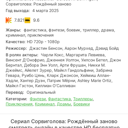
Сорвиголова: Рождённый заново
Год выхода:
4 марта 2025
7.821
9.6
Жанры:
фантастика, фэнтези, боевик, триллер, драма,
криминал, приключения
Качество:
HD 720p - 1080p
Режиссер:
Джастин Бенсон, Аарон Мурхед, Дэвид Бойд
В ролях актеры:
Чарли Кокс, Маргарита Левиева,
Винсент Д’Онофрио, Дженнея Уолтон, Уилсон Бетел, Джон
Бернтал, Дебора Энн Уолл, Арти Фрушан, Никки М.
Джеймс, Айелет Зурер, Майкл Гандольфини, Забрина
Гевара, Руибо Цянь, Кларк Джонсон, Хеймиш Аллан-
Хэдли, Хантер Дуэн, Патрик Мёрни, Ashley Marie Ortiz,
Майкл Гэстон, Киллиан О’Салливан
Перевод:
Оригинальный
Категории:
Фэнтези
,
Фантастика
,
Триллеры
,
Приключения
,
Криминал
,
Драмы
,
Боевики
Сериал Сорвиголова: Рождённый заново
смотреть онлайн в качестве HD бесплатно