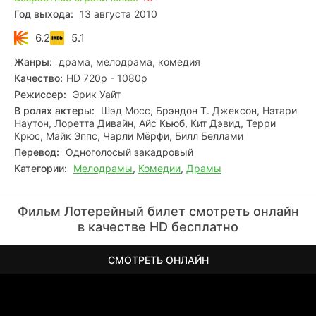
Год выхода:
13 августа 2010
6.2
5.1
Жанры:
драма, мелодрама, комедия
Качество:
HD 720p - 1080p
Режиссер:
Эрик Уайт
В ролях актеры:
Шэд Мосс, Брэндон Т. Джексон, Нэтари
Наутон, Лоретта Дивайн, Айс Кьюб, Кит Дэвид, Терри
Крюс, Майк Эппс, Чарли Мёрфи, Билл Беллами
Перевод:
Одноголосый закадровый
Категории:
Мелодрамы
,
Комедии
,
Драмы
Фильм Лотерейный билет смотреть онлайн
в качестве HD бесплатно
СМОТРЕТЬ ОНЛАЙН