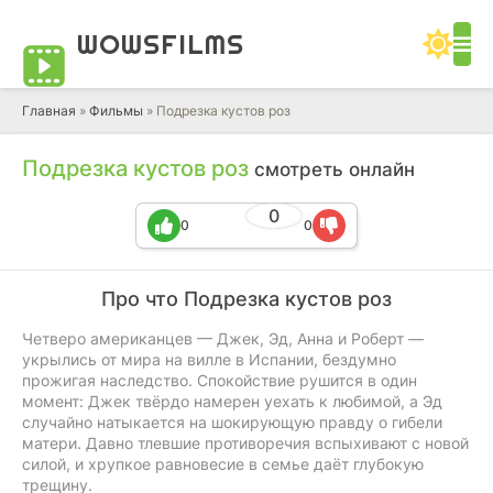
WOWS
FILMS
Главная
»
Фильмы
» Подрезка кустов роз
Подрезка кустов роз
смотреть онлайн
0
0
0
Про что Подрезка кустов роз
Четверо американцев — Джек, Эд, Анна и Роберт —
укрылись от мира на вилле в Испании, бездумно
прожигая наследство. Спокойствие рушится в один
момент: Джек твёрдо намерен уехать к любимой, а Эд
случайно натыкается на шокирующую правду о гибели
матери. Давно тлевшие противоречия вспыхивают с новой
силой, и хрупкое равновесие в семье даёт глубокую
трещину.